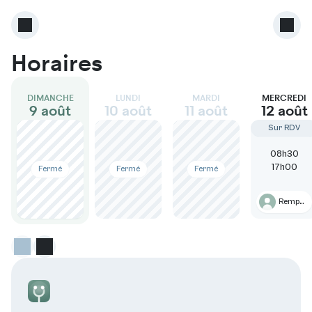
Horaires
DIMANCHE
LUNDI
MARDI
MERCREDI
9 août
10 août
11 août
12 août
Sur RDV
08h30
17h00
Fermé
Fermé
Fermé
Remplaçante